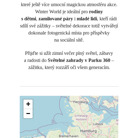
které ještě více umocní magickou atmosféru akce.
Winter World je ideální pro
rodiny
s dětmi
,
zamilované páry
i
mladé lidi
, kteří rádi
sdílí své zážitky – světelné dekorace totiž vytvářejí
dokonale fotogenická místa pro příspěvky
na sociální sítě.
Přijďte si užít zimní večer plný světel, zábavy
a radosti do
Světelné zahrady v Parku 360
–
zážitku, který rozzáří oči všem generacím.