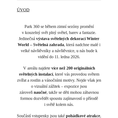
ÚVOD
Park 360 se během zimní sezóny promění
v kouzelný svět plný světel, barev a fantazie.
Jedinečná
výstava světelných dekorací Winter
World – Světelná zahrada
, která nadchne malé i
velké návštěvníky a návštěvnice, u nás bude k
vidění do 11. ledna 2026.
V areálu najdete
více než 200 originálních
světelných instalací
, které vás provedou světem
zvířat a rostlin a vánočními motivy. Nejde však jen
o vizuální zážitek – expozice jsou
zároveň
naučné
, takže se děti mohou zábavnou
formou dozvědět spoustu zajímavostí o přírodě
i světě kolem nás.
Součástí vstupenky jsou také
pohádkové atrakce
,